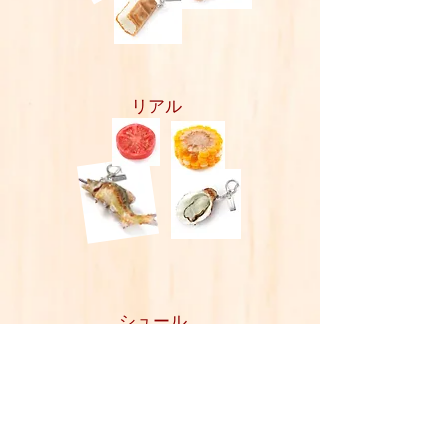
​リアル
​シュール