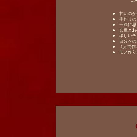
​● 甘いの
​● 手作り
​●​ 一緒
​● ​友達
​● ​珍し
​● ​自分へ
​●
1人で作
​●
​モノ作