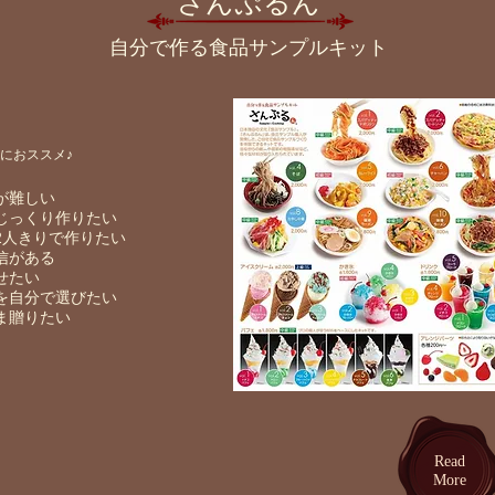
​さんぷるん
​自分で作る食品サンプルキット
方におススメ♪
が難しい
でじっくり作りたい
ず2人きりで作りたい
自信がある
かせたい
器を自分で選びたい
まま贈りたい
​Read
More