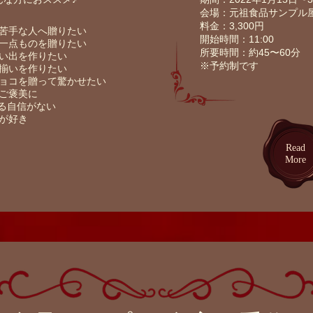
​会場：元祖食品サンプ
​料金：3,300円
が苦手な人へ贈りたい
​開始時間：11:00
の一点ものを贈りたい
​所要時間：約45〜60分
に思い出を作りたい
​※予約制です
とお揃いを作りたい
いチョコを贈って驚かせたい
のご褒美に
る自信がない
りが好き
​Read
More