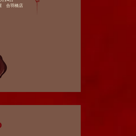
ル屋 合羽橋店