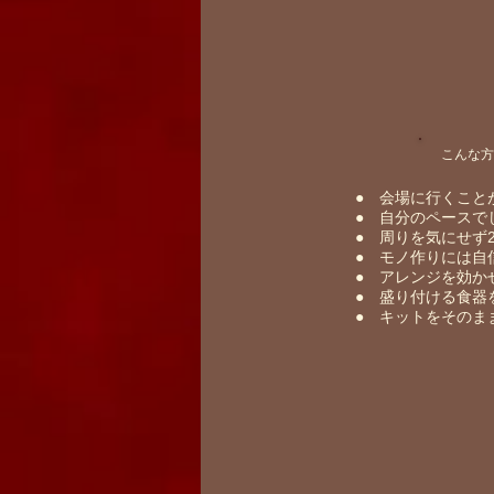
​こんな
​● 会場に行くこと
​● 自分のペース
​● ​周りを気にせ
​● ​モノ作りには
​● ​アレンジを効
​● ​盛り付ける食
​● ​キットをその