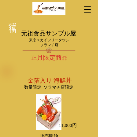
​2022
​福
​元祖食品サンプル屋
​東京スカイツリータウン
​ソラマチ店
​正月限定商品
​ 金箔入り 海鮮丼
​数量限定
ソラマチ店限定
11,000円
​販売開始