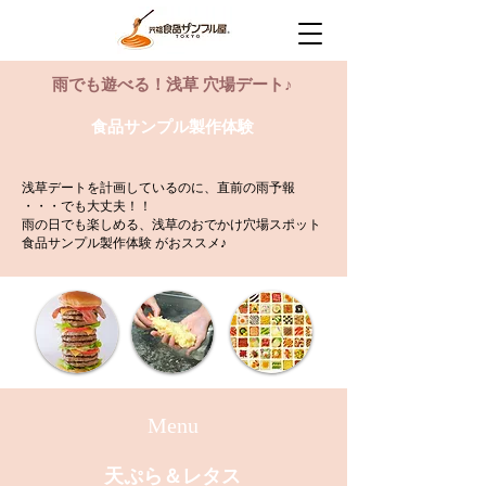
雨でも遊べる！浅草 穴場デート♪
​食品サンプル製作体験
​浅草デートを計画しているのに、直前の雨予報
・・・​でも大丈夫！！
​雨の日でも楽しめる、浅草のおでかけ穴場スポット​
食品サンプル製作体験
がおススメ♪
Menu
​天ぷら＆レタス