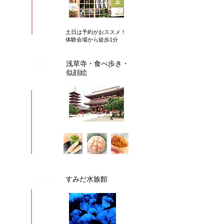
​土日は予約がおススメ！
​体験会場から徒歩1分
15:00
​浅草寺・食べ歩き・
似顔絵
16:00
​すみだ水族館