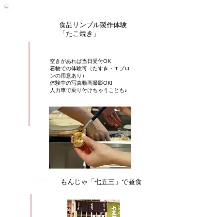
モデルコース
​食品サンプル製作体験
11:00
「たこ焼き」
​空きがあれば当日受付OK
​着物での体験可（たすき・エプロ
ンの用意あり）
​体験中の写真動画撮影OK!
​人力車で乗り付けちゃうことも♪
13:00
​もんじゃ「七五三」で昼食