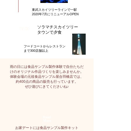
東武スカイツリーラインで一駅
2020年7月にリニューアルOPEN
​ソラマチスカイツリー
19:00
タウンで夕食
​フードコートからレストラン
まで300店舗以上
雨の日には食品サンプル製作体験で自分たちだ
けのオリジナル作品づくりを楽しみませんか。
体験会場の
元祖食品サンプル屋合羽橋店
では、
約400点の商品の販売も行っています。
ぜひ遊びにきてくださいね♪
​Read
More
お家デートには​食品サンプル製作キット